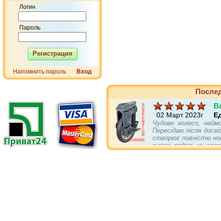
Логин
Пароль
Регистрация
Напомнить пароль
Вход
Послед
B
02 Март 2023г
Е
Чудове колесо, нейм
Пересідаю після досві
створює повністю нов
високі педалі це вел
себе не гірше повніс
асвальті та в пово
підвіски. Є в колеса
бампери і упори кращі