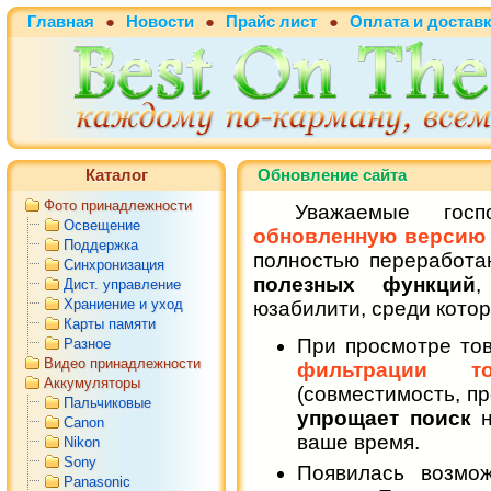
Главная
●
Новости
●
Прайс лист
●
Оплата и достав
Каталог
Обновление сайта
Фото принадлежности
Уважаемые госпо
Освещение
обновленную версию
Поддержка
полностью переработа
Синхронизация
полезных функций
,
Дист. управление
Храниение и уход
юзабилити, среди котор
Карты памяти
При просмотре тов
Разное
Видео принадлежности
фильтрации то
Аккумуляторы
(совместимость, пр
Пальчиковые
упрощает поиск
н
Canon
ваше время.
Nikon
Sony
Появилась возмо
Panasonic