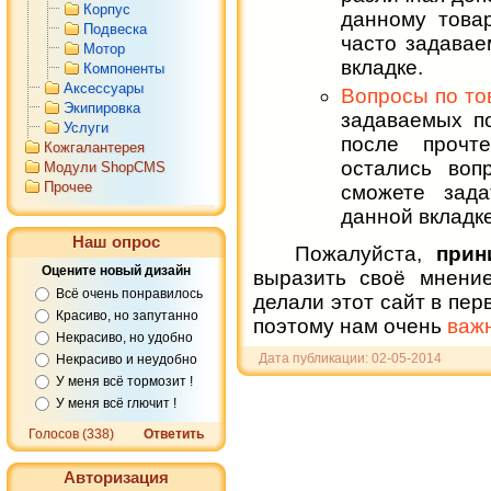
Корпус
данному това
Подвеска
часто задавае
Мотор
вкладке.
Компоненты
Аксессуары
Вопросы по то
Экипировка
задаваемых по
Услуги
после прочт
Кожгалантерея
остались воп
Модули ShopCMS
Прочее
сможете зад
данной вкладке
Наш опрос
Пожалуйста,
прин
Оцените новый дизайн
выразить своё мнение
Всё очень понравилось
делали этот сайт в пер
Красиво, но запутанно
поэтому нам очень
важ
Некрасиво, но удобно
Дата публикации: 02-05-2014
Некрасиво и неудобно
У меня всё тормозит !
У меня всё глючит !
Голосов (338)
Ответить
Авторизация