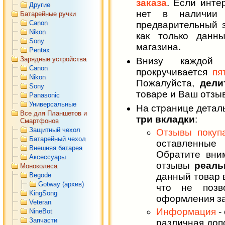
заказа
. Если инте
Другие
нет в наличии
Батарейные ручки
Canon
предварительный 
Nikon
как только данн
Sony
магазина.
Pentax
Зарядные устройства
Внизу каждой 
Canon
прокручивается
пя
Nikon
Пожалуйста,
дели
Sony
товаре и Ваш отзыв
Panasonic
Универсальные
На странице детал
Все для Планшетов и
три вкладки
:
Смартфонов
Защитный чехол
Отзывы покуп
Батарейный чехол
оставленные
Внешняя батарея
Обратите вним
Аксессуары
отзывы
реаль
Моноколеса
Begode
данный товар 
Gotway (архив)
что не позв
KingSong
оформления за
Veteran
Информация
-
NineBot
Запчасти
различная доп