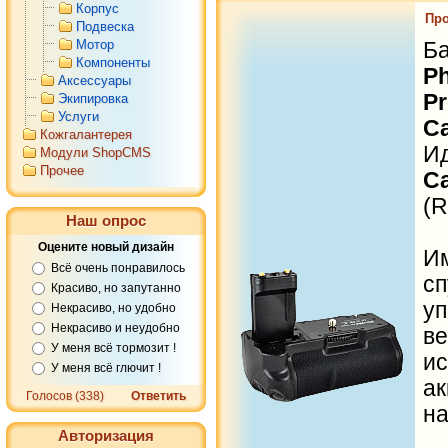
Корпус
Про
Подвеска
Мотор
Б
Компоненты
P
Аксессуары
P
Экипировка
Услуги
C
Кожгалантерея
И
Модули ShopCMS
Прочее
C
(R
Наш опрос
Оцените новый дизайн
И
Всё очень понравилось
с
Красиво, но запутанно
у
Некрасиво, но удобно
Некрасиво и неудобно
в
У меня всё тормозит !
и
У меня всё глючит !
а
Голосов (338)
Ответить
на
Авторизация