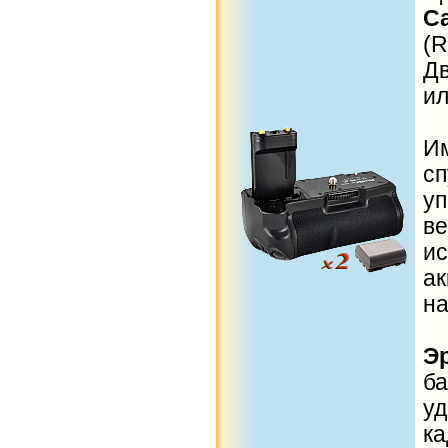
C
(R
Д
и
И
с
у
в
и
а
на
Э
б
у
ка