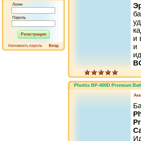
Э
Логин
б
Пароль
у
ка
Регистрация
и 
и
Напомнить пароль
Вход
и
B
Phottix BP-400D Premium Batt
Ак
Б
P
P
C
И