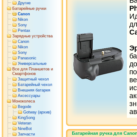
Б
Другие
Ph
Батарейные ручки
Canon
И
Nikon
д
Sony
Pentax
C
Зарядные устройства
Canon
Э
Nikon
Sony
б
Panasonic
до
Универсальные
Все для Планшетов и
п
Смартфонов
в
Защитный чехол
Батарейный чехол
и
Внешняя батарея
а
Аксессуары
Моноколеса
з
Begode
а
Gotway (архив)
KingSong
Veteran
NineBot
Батарейная ручка для Cano
Запчасти