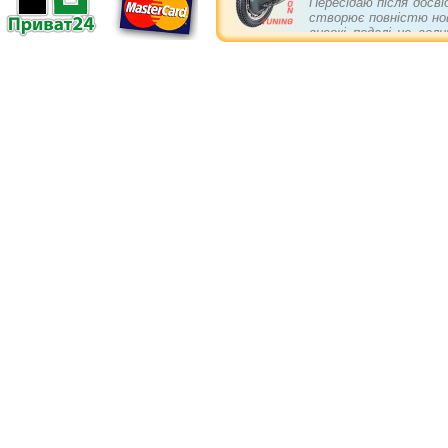
Пересідаю після досві
створює повністю нов
високі педалі це вел
себе не гірше повніс
асвальті та в пово
підвіски. Є в колеса
бампери і упори кращі