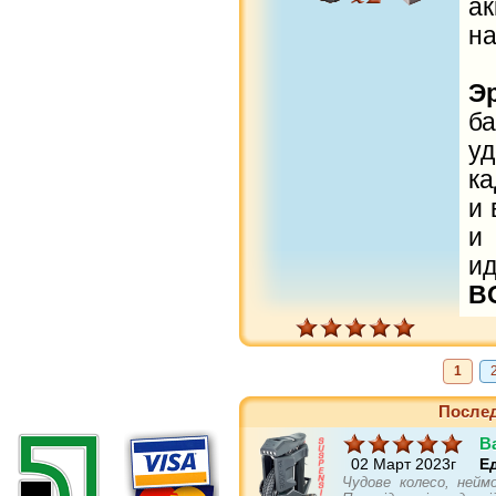
а
на
Э
б
у
ка
и 
и
и
B
1
Послед
B
02 Март 2023г
Е
Чудове колесо, нейм