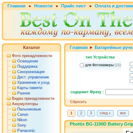
Главная
●
Новости
●
Прайс лист
●
Оплата и достав
Каталог
Главная
►
Батарейные ручк
Фото принадлежности
тип Устройства
Освещение
для Фотокамеры
(15)
Поддержка
Синхронизация
Дист. управление
Храниение и уход
Карты памяти
содержит Фразу :
Разное
Видео принадлежности
Сбросить
Аккумуляторы
Пальчиковые
1
2
3
след »
все
Canon
Nikon
Phottix BG-1100D Battery Gri
Sony
Panasonic