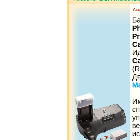
Ак
Б
P
P
C
И
C
(R
Д
M
И
с
у
в
и