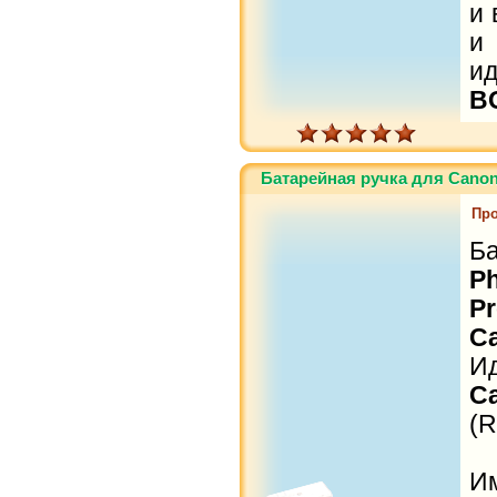
и 
и
и
B
Батарейная ручка для Cano
Про
Б
P
P
C
И
C
(R
И