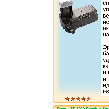
с
у
в
и
а
на
Э
б
у
ка
и 
и
и
B
Phottix BP-500D Premium Batt