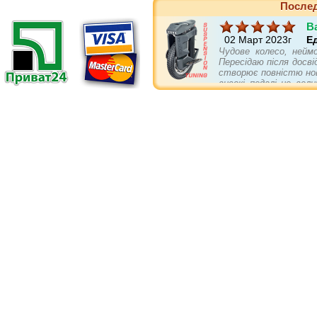
Послед
B
02 Март 2023г
Е
Чудове колесо, нейм
Пересідаю після досві
створює повністю нов
високі педалі це вел
себе не гірше повніс
асвальті та в пово
підвіски. Є в колеса
бампери і упори кращі