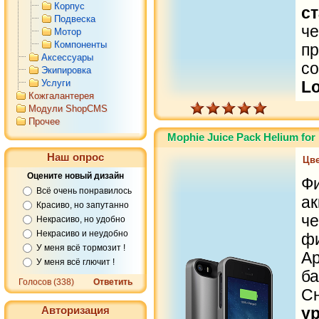
Корпус
с
Подвеска
ч
Мотор
Компоненты
пр
Аксессуары
с
Экипировка
Услуги
Lo
Кожгалантерея
Модули ShopCMS
Прочее
Mophie Juice Pack Helium for
Наш опрос
Цве
Оцените новый дизайн
Ф
Всё очень понравилось
а
Красиво, но запутанно
ч
Некрасиво, но удобно
Некрасиво и неудобно
ф
У меня всё тормозит !
A
У меня всё глючит !
б
Голосов (338)
Ответить
С
Авторизация
у