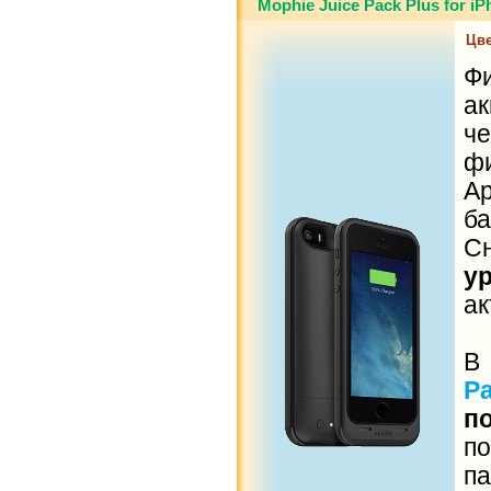
Mophie Juice Pack Plus for i
Цве
Ф
а
ч
ф
A
б
С
у
ак
В
P
п
п
п