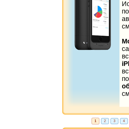
И
п
а
с
M
с
в
i
в
п
о
с
1
2
3
4