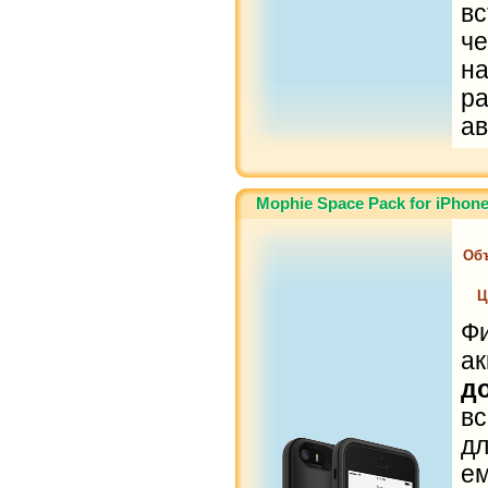
в
ч
на
р
ав
Mophie Space Pack for iPhon
Об
Ц
Ф
а
д
в
д
ем