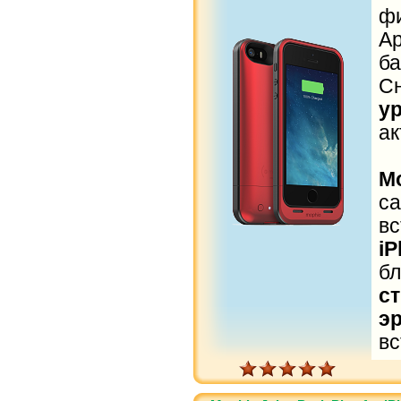
ф
A
б
С
у
ак
Mo
с
в
i
б
с
э
вс