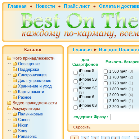
Главная
●
Новости
●
Прайс лист
●
Оплата и достав
Каталог
Главная
►
Все для Планше
Фото принадлежности
для
Емкость батаре
Освещение
Смартфонов
Поддержка
iPhone 5
1 500 mAh
(3)
Синхронизация
(9)
1 700 mAh
(2)
iPhone 5S
Дист. управление
1 720 mAh
(1)
(9)
Храниение и уход
iPhone SE
1 800 mAh
(1)
Карты памяти
(9)
2 000 mAh
(4)
iPhone 6
Разное
2 100 mAh
(1)
(8)
Видео принадлежности
iPhone 6S
2 200 mAh
(1)
Аккумуляторы
(8)
2 300 mAh
(1)
Пальчиковые
iPhone 6
содержит Фразу :
plus
(6)
2 420 mAh
(2)
Canon
iPhone 6S
2 500 mAh
(2)
Nikon
Сбросить
plus
(6)
2 525 mAh
(1)
Sony
iPhone 7
(5)
Panasonic
2 600 mAh
(1)