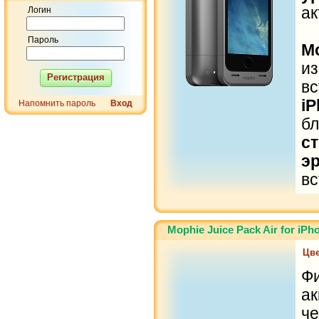
ак
Логин
Пароль
Mo
и
Регистрация
в
i
Напомнить пароль
Вход
б
с
э
вс
Mophie Juice Pack Air for iP
Цве
Ф
а
ч