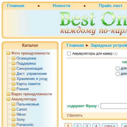
Главная
●
Новости
●
Прайс лист
Каталог
Главная
►
Зарядные устрой
Фото принадлежности
Аккумуляторы для камер
(1)
Освещение
ти
Поддержка
Синхронизация
для
Дист. управление
для
Храниение и уход
Карты памяти
Разное
Видео принадлежности
Аккумуляторы
Пальчиковые
содержит Фразу :
Canon
Nikon
Сбросить
Sony
Panasonic
1
2
3
4
след »
в