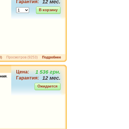
12 мес.
Гарантия:
оригинальный
В корзину
1 589 грн.
MaximalPower CGA-D54
0)
Просмотров (9253)
Подробнее
5400mAh
1 536 грн.
Цена:
ония
.
12 мес.
Гарантия:
Ожидается
1 135 грн.
PowerEx PRO AA 2700mAh