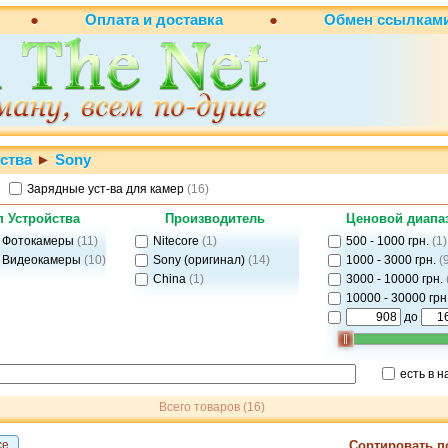
●
Оплата и доставка
●
Обмен
ссылкам
ства
►
Sony
Зарядные уст-ва для камер
(16)
п Устройства
Производитель
Ценовой диапа
 Фотокамеры
(11)
Nitecore
(1)
500 - 1000 грн.
(1)
 Видеокамеры
(10)
Sony (оригинал)
(14)
1000 - 3000 грн.
(
China
(1)
3000 - 10000 грн.
10000 - 30000 грн
до
есть в 
Всего товаров (16)
Сортировать п
се