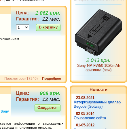
1 862 грн.
Цена:
12 мес.
Гарантия:
В корзину
тключением.
2 043 грн.
Sony NP-FW50 1020mAh
оригинал (new)
Просмотров (17240)
Подробнее
Новости
908 грн.
Цена:
23-08-2021
12 мес.
Гарантия:
Авторизированный диллер
Begode (Gotway)
Ожидается
к
Sony
02-05-2014
Обновление сайта
жается информация о заряжаемых
01-05-2012
ь заряда
и полученная емкость.