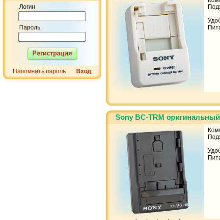
Ком
Логин
Под
Удо
Пароль
Пита
Регистрация
Напомнить пароль
Вход
Sony BC-TRM оригинальный
Ком
Под
Удоб
Пита