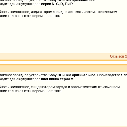
пактное зарядное устройство
Sony BC-TRN оригинальное
.
ходит для аккумуляторов
серии
N, G, D, T и R
.
бное и компактное, индикатором заряда и автоматическим отключением.
ние только от сети переменного тока.
Отзывов (
пактное зарядное устройство
Sony BC-TRM оригинальное
. Производство
Яп
ходит для аккумуляторов
InfoLithium серии M
.
ное и компактное, с индикатором заряда и автоматическим отключением.
ние только от сети переменного тока.