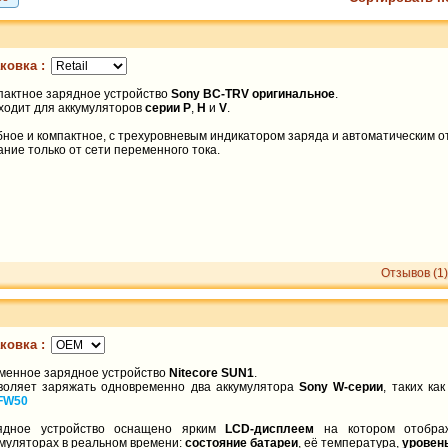
ковка :
пактное зарядное устройство
Sony BC-TRV оригинальное
.
ходит для аккумуляторов
серии
P
,
H
и
V
.
бное и компактное, с трехуровневым индикатором заряда и автоматическим о
ние только от сети переменного тока.
Отзывов (1)
ковка :
менное зарядное устройство
Nitecore SUN1
.
воляет заряжать одновременно два аккумулятора
Sony W-серии
, таких ка
FW50
ядное устройство оснащено ярким
LCD-дисплеем
на котором отобра
умуляторах в реальном времени:
состояние батареи
, её температура,
уровен