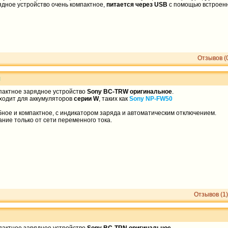
ядное устройство очень компактное,
питается через USB
с помощью встроенн
Отзывов (
й
пактное зарядное устройство
Sony BC-TRW оригинальное
.
ходит для аккумуляторов
серии
W
, таких как
Sony NP-FW50
ное и компактное, c индикатором заряда и автоматическим отключением.
ние только от сети переменного тока.
Отзывов (1)