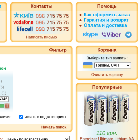
и
Контакты
Помощь
●
Как оформить заказ
●
Гарантия и возврат
●
Оплата и доставка
Написать письмо
Фильтр
Корзина
Выберите тип валюты:
зон
Очистить корзину
9)
Популярные
(5)
.
(1)
наличие
искать в подкатегориях
110 грн.
Начать поиск
Energizer Ultimate Lithium AA
о: