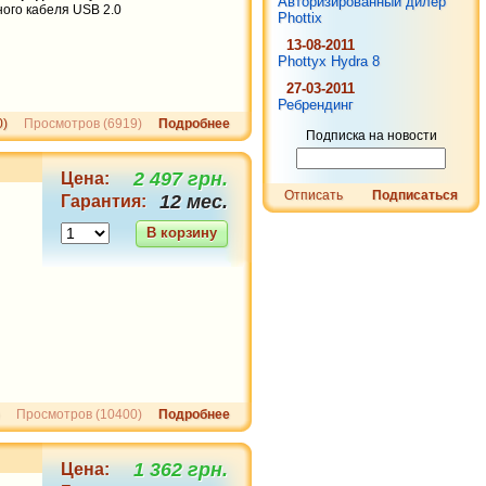
Авторизированный дилер
ого кабеля USB 2.0
1 816 грн.
Phottix
Nikon MH-24 оригинальный
13-08-2011
Phottyx Hydra 8
27-03-2011
Ребрендинг
0)
Просмотров (6919)
Подробнее
Подписка на новости
2 497 грн.
Цена:
Отписать
Подписаться
12 мес.
Гарантия:
2 724 грн.
В корзину
Nikon En-El15 1900mAh
оригинальный
Просмотров (10400)
Подробнее
6 357 грн.
1 362 грн.
Цена:
Sony NP-F970 6600mAh