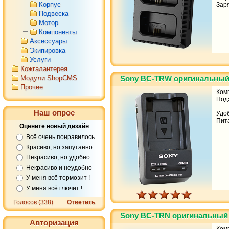
Корпус
Зар
Подвеска
Мотор
Компоненты
Аксессуары
Экипировка
Услуги
Кожгалантерея
Модули ShopCMS
Sony BC-TRW оригинальны
Прочее
Ком
Под
Наш опрос
Удоб
Пита
Оцените новый дизайн
Всё очень понравилось
Красиво, но запутанно
Некрасиво, но удобно
Некрасиво и неудобно
У меня всё тормозит !
У меня всё глючит !
Голосов (338)
Ответить
Sony BC-TRN оригинальный
Авторизация