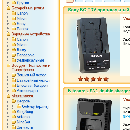
Другие
Батарейные ручки
Sony BC-TRV оригинальный
Canon
Nikon
Упа
Sony
Ком
Pentax
Под
Зарядные устройства
Canon
Удо
Пита
Nikon
Sony
Panasonic
Универсальные
Все для Планшетов и
Смартфонов
Защитный чехол
Батарейный чехол
Внешняя батарея
Nitecore USN1 double charger
Аксессуары
Моноколеса
Упа
Begode
Gotway (архив)
Фир
KingSong
Поз
NP-
Veteran
NineBot
Зар
Запчасти
акк