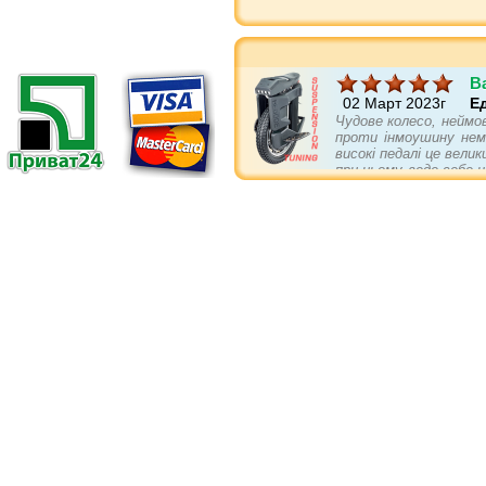
B
02 Март 2023г
Е
Чудове колесо, неймов
проти інмоушину нема
високі педалі це вели
при цьому веде себе 
колеса і проблеми ал
треба.