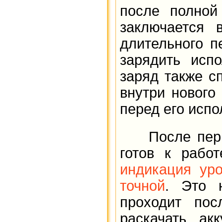
после полной
заключается 
длительного п
зарядить исп
заряд также с
внутри нового
перед его исп
После первог
готов к рабо
индикация ур
точной
. Это 
проходит пос
раскачать ак