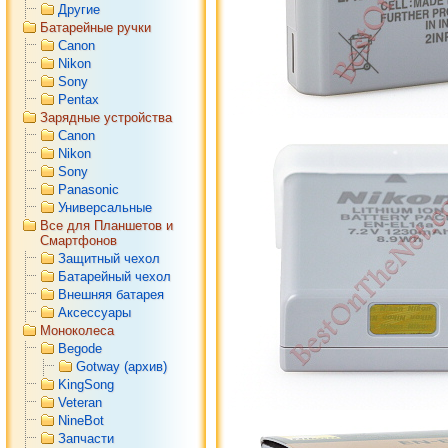
Другие
Батарейные ручки
Canon
Nikon
Sony
Pentax
Зарядные устройства
Canon
Nikon
Sony
Panasonic
Универсальные
Все для Планшетов и
Смартфонов
Защитный чехол
Батарейный чехол
Внешняя батарея
Аксессуары
Моноколеса
Begode
Gotway (архив)
KingSong
Veteran
NineBot
Запчасти