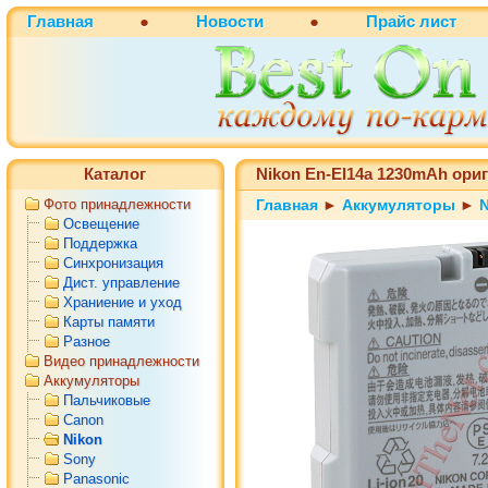
Главная
●
Новости
●
Прайс лист
Каталог
Nikon En-El14a 1230mAh ор
Фото принадлежности
Главная
►
Аккумуляторы
►
N
Освещение
Поддержка
Синхронизация
Дист. управление
Храниение и уход
Карты памяти
Разное
Видео принадлежности
Аккумуляторы
Пальчиковые
Canon
Nikon
Sony
Panasonic