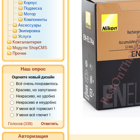
Корпус
Подвеска
Мотор
Компоненты
Аксессуары
Экипировка
Услуги
Кожгалантерея
Модули ShopCMS
Прочее
Наш опрос
Оцените новый дизайн
Всё очень понравилось
Красиво, но запутанно
Некрасиво, но удобно
Некрасиво и неудобно
У меня всё тормозит !
У меня всё глючит !
Голосов (338)
Ответить
Авторизация