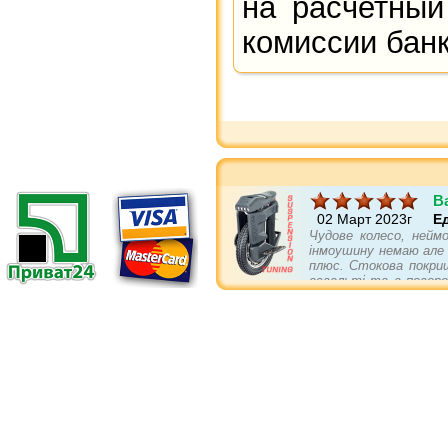
на расчетный
комиссии банк
B
02 Март 2023г
Е
Чудове колесо, неймо
інмоушину немаю але п
плюс. Стокова покриш
асвальті та в поворо
треба докупити... бам