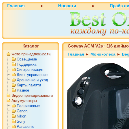
Главная
●
Новости
●
Прайс ли
Каталог
Gotway ACM V2s+ (16 дюймо
Фото принадлежности
Главная
►
Моноколеса
►
Be
Освещение
Поддержка
Синхронизация
Дист. управление
Храниение и уход
Карты памяти
Разное
Видео принадлежности
Аккумуляторы
Пальчиковые
Canon
Nikon
Sony
Panasonic