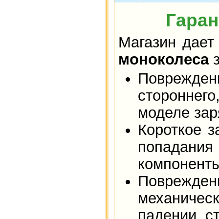
Гаран
Магазин дае
моноколеса
з
Поврежден
стороннего
моделе зар
Короткое з
попадания 
компоненты
Поврежде
механичес
падении, с