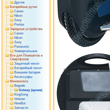
Другие
Батарейные ручки
Canon
Nikon
Sony
Pentax
Зарядные устройства
Canon
Nikon
Sony
Panasonic
Универсальные
Все для Планшетов и
Смартфонов
Защитный чехол
Батарейный чехол
Внешняя батарея
Аксессуары
Моноколеса
Begode
Gotway (архив)
KingSong
Veteran
NineBot
Запчасти