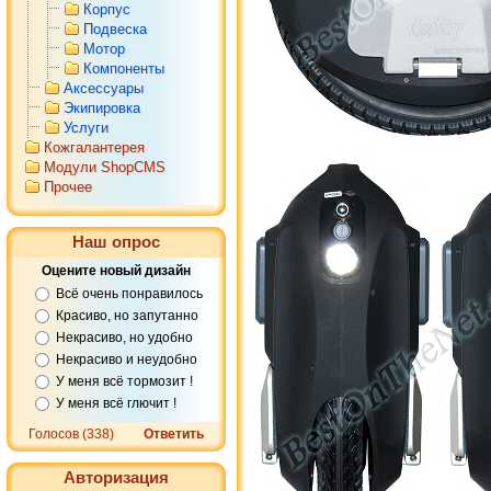
Корпус
Подвеска
Мотор
Компоненты
Аксессуары
Экипировка
Услуги
Кожгалантерея
Модули ShopCMS
Прочее
Наш опрос
Оцените новый дизайн
Всё очень понравилось
Красиво, но запутанно
Некрасиво, но удобно
Некрасиво и неудобно
У меня всё тормозит !
У меня всё глючит !
Голосов (338)
Ответить
Авторизация