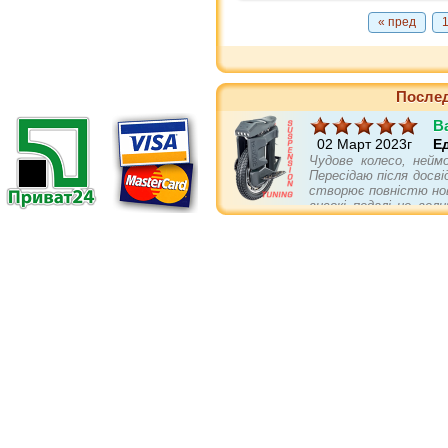
« пред
Послед
B
02 Март 2023г
Е
Чудове колесо, нейм
Пересідаю після досві
створює повністю нов
високі педалі це вел
себе не гірше повніс
асвальті та в пово
підвіски. Є в колеса
бампери і упори кращі