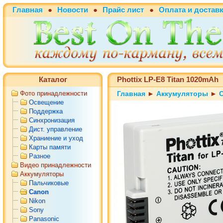
Главная
●
Новости
●
Прайс лист
●
Оплата и достав
Каталог
Phottix LP-E8 Titan 1020mAh
Фото принадлежности
Главная
►
Аккумуляторы
►
Освещение
Поддержка
Синхронизация
Дист. управление
Храниение и уход
Карты памяти
Разное
Видео принадлежности
Аккумуляторы
Пальчиковые
Canon
Nikon
Sony
Panasonic