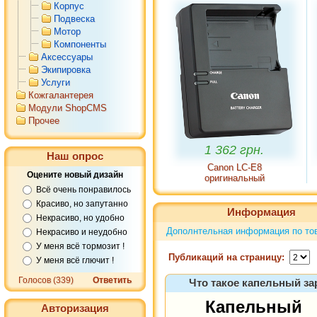
Корпус
Подвеска
Мотор
Компоненты
Аксессуары
Экипировка
Услуги
Кожгалантерея
Модули ShopCMS
Прочее
1 362 грн.
Наш опрос
Canon LC-E8
Оцените новый дизайн
оригинальный
Всё очень понравилось
Красиво, но запутанно
Информация
Некрасиво, но удобно
Дополнтельная информация по тов
Некрасиво и неудобно
У меня всё тормозит !
Публикаций на страницу:
У меня всё глючит !
Голосов (339)
Ответить
Что такое капельный за
Капельный
Авторизация