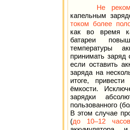
Не реком
капельным заря
током более пол
как во время ка
батареи повы
температуры ак
принимать заряд 
если оставить ак
заряда на нескол
итоге, привести
ёмкости. Исключ
зарядки абсол
пользованного (бо
В этом случае пр
(
до 10–12 часо
аккумулятора 