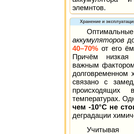
элемнтов.
Хранение и эксплуатация 
Оптимальные
аккумуляторов
до
40–70%
от его ё
Причём низкая 
важным фактором
долговременном х
связано с замед
происходящих 
температурах. Од
чем -10°C не сто
деградации химич
Учитывая ес