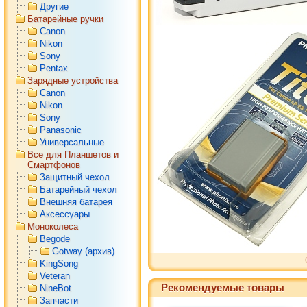
Другие
Батарейные ручки
Canon
Nikon
Sony
Pentax
Зарядные устройства
Canon
Nikon
Sony
Panasonic
Универсальные
Все для Планшетов и
Смартфонов
Защитный чехол
Батарейный чехол
Внешняя батарея
Аксессуары
Моноколеса
Begode
Gotway (архив)
KingSong
Veteran
Рекомендуемые товары
NineBot
Запчасти