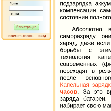
подзарядка акку
Логин
компенсации сам
Пароль
состоянии полного
Регистрация
Абсолютно все
саморазряду, он
Напомнить пароль
Вход
заряд, даже если
борьбы с эти
технология кап
современных (фи
переходят в реж
после основно
Капельная заряд
часов
. За это в
заряда батареи, 
набирает свою ма