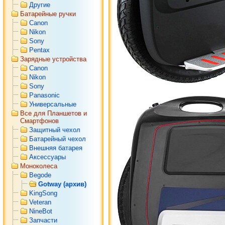
Другие
Батарейные ручки
Canon
Nikon
Sony
Pentax
Зарядные устройства
Canon
Nikon
Sony
Panasonic
Универсальные
Все для Планшетов и
Смартфонов
Защитный чехол
Батарейный чехол
Внешняя батарея
Аксессуары
Моноколеса
Begode
Gotway (архив)
KingSong
Veteran
NineBot
Запчасти