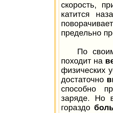
скорость, п
катится наз
поворачивае
предельно пр
По своим х
походит на
в
физических у
достаточно
в
способно п
заряде. Но 
гораздо
бол