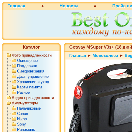
Главная
●
Новости
●
Прайс ли
Каталог
Gotway MSuper V3s+ (18 дю
Фото принадлежности
Главная
►
Моноколеса
►
Be
Освещение
Поддержка
Синхронизация
Дист. управление
Храниение и уход
Карты памяти
Разное
Видео принадлежности
Аккумуляторы
Пальчиковые
Canon
Nikon
Sony
Panasonic