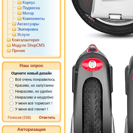
Корпус
Подвеска
Мотор
Компоненты
Аксессуары
Экипировка
Услуги
Кожгалантерея
Модули ShopCMS
Прочее
Наш опрос
Оцените новый дизайн
Всё очень понравилось
Красиво, но запутанно
Некрасиво, но удобно
Некрасиво и неудобно
У меня всё тормозит !
У меня всё глючит !
Голосов (338)
Ответить
Авторизация