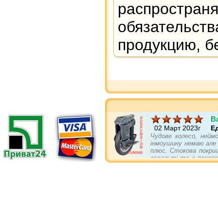
распространя
обязательст
продукцию, б
B
02 Март 2023г
Е
Чудове колесо, неймо
інмоушину немаю але п
плюс. Стокова покриш
асвальті та в поворо
треба докупити... бам