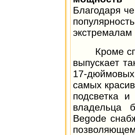
Благодаря ч
популярнос
экстремалам
Кроме спорт
выпускает т
17-дюймовы
самых красив
подсветка и
владельца б
Begode снаб
позволяюще