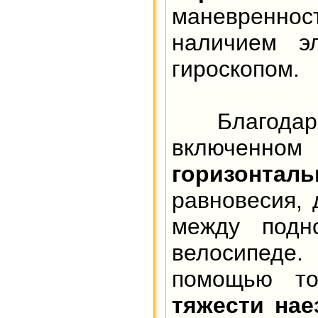
маневренност
наличием эл
гироскопом.
Благодаря
включенн
горизонтал
равновесия, 
между подн
велосипеде.
помощью то
тяжести нае