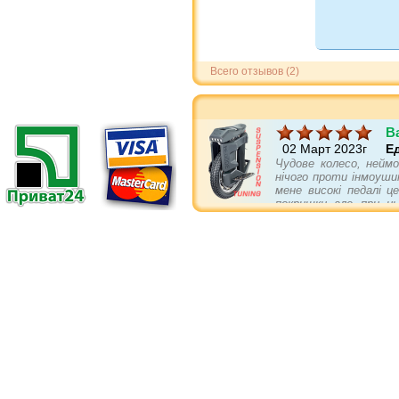
Всего отзывов (2)
B
02 Март 2023г
Е
Чудове колесо, неймо
нічого проти інмоуши
мене високі педалі 
покришки але при ц
геометрією підвіски. 
педалі стокові міняти