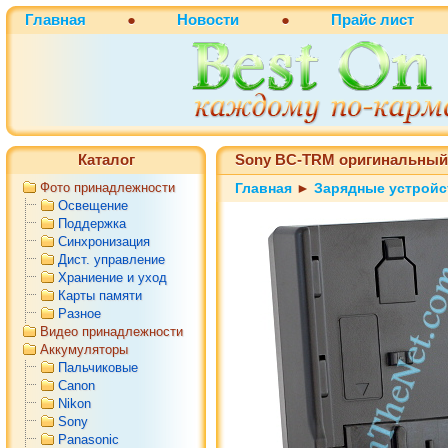
Главная
●
Новости
●
Прайс лист
Каталог
Sony BC-TRM оригинальный
Фото принадлежности
Главная
►
Зарядные устройс
Освещение
Поддержка
Синхронизация
Дист. управление
Храниение и уход
Карты памяти
Разное
Видео принадлежности
Аккумуляторы
Пальчиковые
Canon
Nikon
Sony
Panasonic