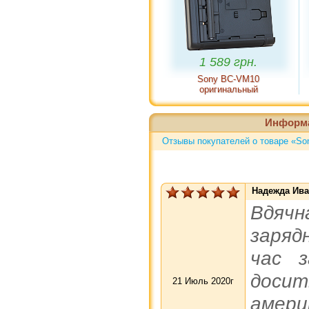
1 589 грн.
Sony BC-VM10
оригинальный
Информ
Отзывы покупателей о товаре «S
Надежда Ив
Вдячн
заряд
час з
досит
21 Июль 2020г
амери