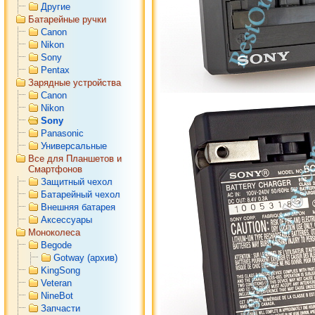
Другие
Батарейные ручки
Canon
Nikon
Sony
Pentax
Зарядные устройства
Canon
Nikon
Sony
Panasonic
Универсальные
Все для Планшетов и
Смартфонов
Защитный чехол
Батарейный чехол
Внешняя батарея
Аксессуары
Моноколеса
Begode
Gotway (архив)
KingSong
Veteran
NineBot
Запчасти