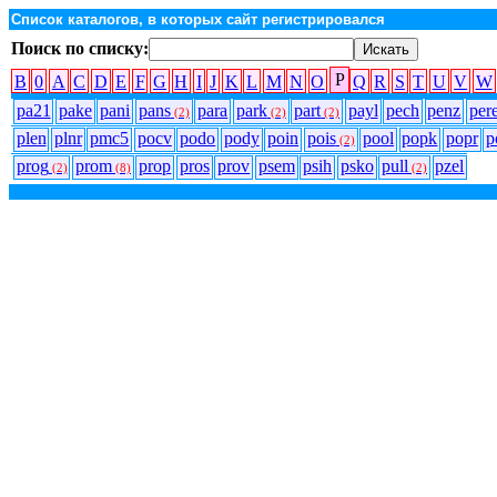
Список каталогов, в которых сайт регистрировался
Поиск по списку:
P
B
0
A
C
D
E
F
G
H
I
J
K
L
M
N
O
Q
R
S
T
U
V
W
pa21
pake
pani
pans
para
park
part
payl
pech
penz
per
(2)
(2)
(2)
plen
plnr
pmc5
pocv
podo
pody
poin
pois
pool
popk
popr
p
(2)
prog
prom
prop
pros
prov
psem
psih
psko
pull
pzel
(2)
(8)
(2)