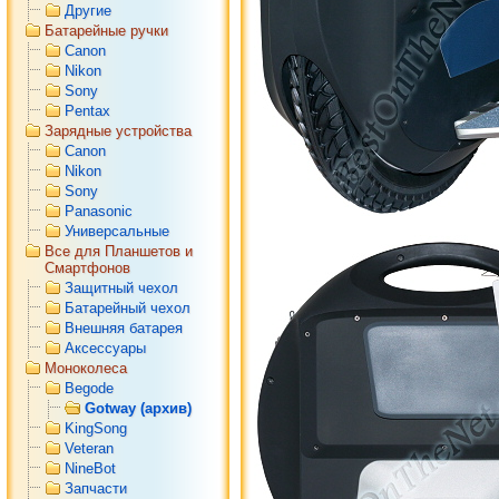
Другие
Батарейные ручки
Canon
Nikon
Sony
Pentax
Зарядные устройства
Canon
Nikon
Sony
Panasonic
Универсальные
Все для Планшетов и
Смартфонов
Защитный чехол
Батарейный чехол
Внешняя батарея
Аксессуары
Моноколеса
Begode
Gotway (архив)
KingSong
Veteran
NineBot
Запчасти