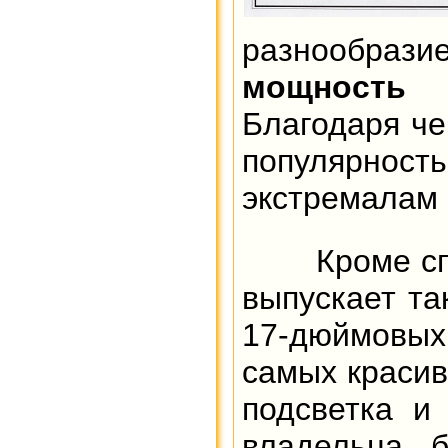
разнообрази
мощность 
Благодаря ч
популярнос
экстремалам
Кроме спорт
выпускает т
17-дюймовы
самых красив
подсветка и
владельца б