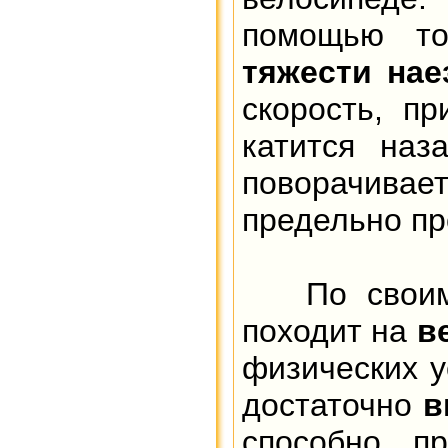
помощью то
тяжести нае
скорость, п
катится наз
поворачивае
предельно пр
По своим х
походит на
в
физических у
достаточно
в
способно п