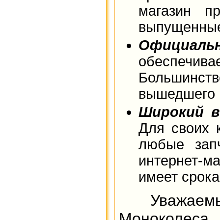
магазин п
выпущенны
Официал
обеспечива
Большинст
вышедшего и
Широкий в
Для своих 
любые зап
интернет-ма
имеет срока
Уважаемы
Моноколеса, 