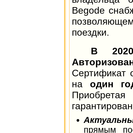
Begode снаб
позволяюще
поездки.
В 202
Авторизов
Сертификат 
на
один го
Приобретая
гарантирован
Актуальн
прямым по