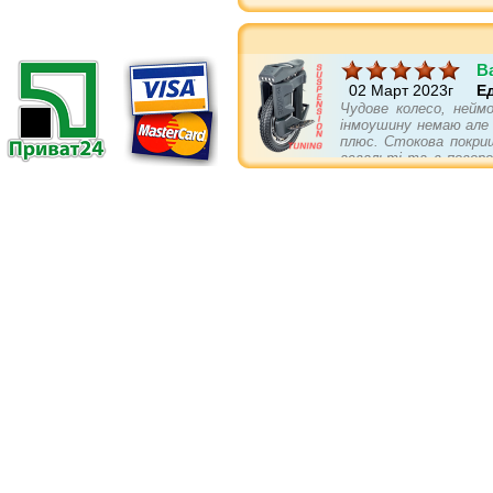
B
02 Март 2023г
Е
Чудове колесо, неймо
інмоушину немаю але п
плюс. Стокова покриш
асвальті та в поворо
треба докупити... бам