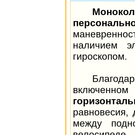
Моноко
персонально
маневренност
наличием эл
гироскопом.
Благодаря
включенн
горизонтал
равновесия, 
между подн
велосипеде.