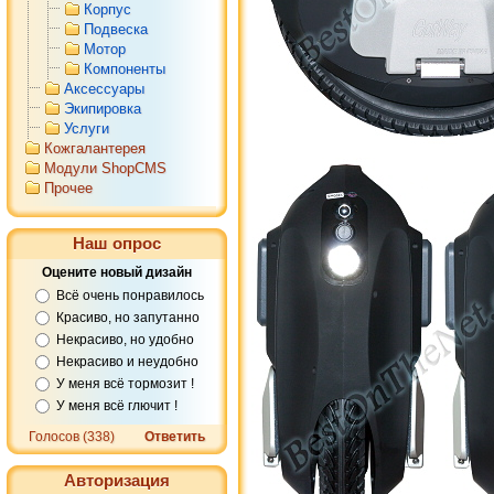
Корпус
Подвеска
Мотор
Компоненты
Аксессуары
Экипировка
Услуги
Кожгалантерея
Модули ShopCMS
Прочее
Наш опрос
Оцените новый дизайн
Всё очень понравилось
Красиво, но запутанно
Некрасиво, но удобно
Некрасиво и неудобно
У меня всё тормозит !
У меня всё глючит !
Голосов (338)
Ответить
Авторизация