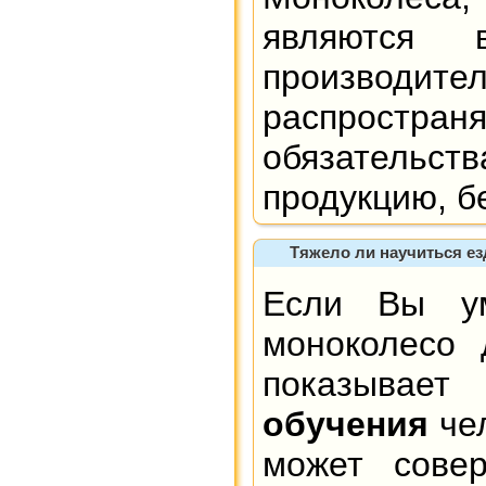
являются в
производи
распространя
обязательст
продукцию, б
Тяжело ли научиться езд
Если Вы ум
моноколесо 
показывае
обучения
чел
может сове