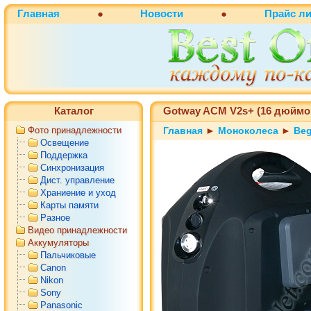
Главная
●
Новости
●
Прайс ли
Каталог
Gotway ACM V2s+ (16 дюймо
Фото принадлежности
Главная
►
Моноколеса
►
Be
Освещение
Поддержка
Синхронизация
Дист. управление
Храниение и уход
Карты памяти
Разное
Видео принадлежности
Аккумуляторы
Пальчиковые
Canon
Nikon
Sony
Panasonic